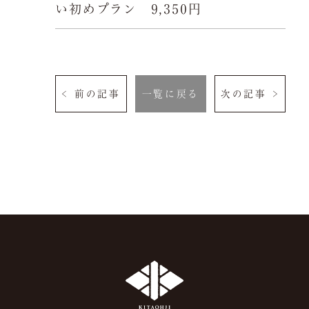
い初めプラン 9,350円
よくある質問
お問い合わせ
ご予約は当サイトが
最もお得です。
< 前の記事
一覧に戻る
次の記事 >
空室検索
クーポン
プライバシーポリシ
ー
よくある質問
サイトマップ
お問い合わせ
採用情報