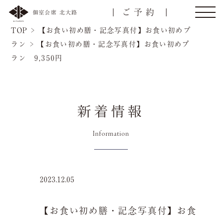
ご予約
個室会席 北大路
TOP
>
【お食い初め膳・記念写真付】お食い初めプ
ラン
>
【お食い初め膳・記念写真付】お食い初めプ
ラン 9,350円
トップ
ご接待/会食
新着情報
ご宴会
お顔合わせ
Information
慶事/法事
ご昼食
2023.12.05
名様
会議弁当
店舗一覧
【お食い初め膳・記念写真付】お食