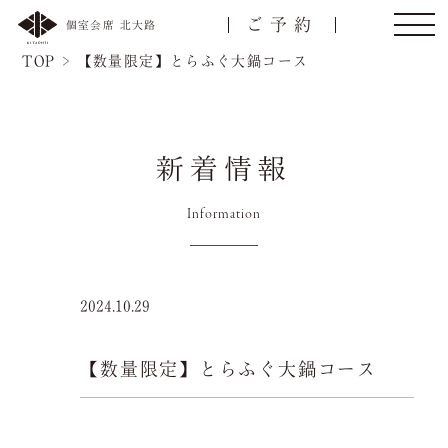
ご予約
個室会席 北大路
TOP
>
【数量限定】とらふぐ大鍋コース
新着情報
トップ
ご接待/会食
Information
ご宴会
お顔合わせ
2024.10.29
慶事/法事
ご昼食
【数量限定】とらふぐ大鍋コース
名様
会議弁当
店舗一覧