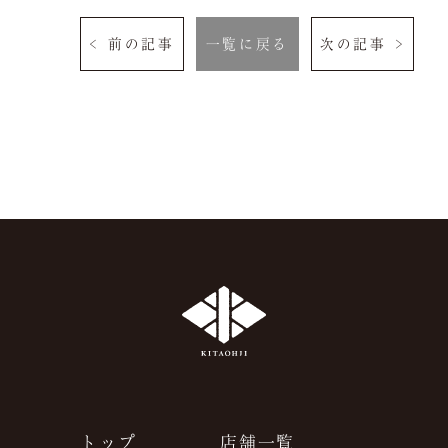
よくある質問
お問い合わせ
< 前の記事
一覧に戻る
次の記事 >
ご予約は当サイトが
最もお得です。
空室検索
クーポン
プライバシーポリシ
ー
よくある質問
サイトマップ
お問い合わせ
採用情報
トップ
店舗一覧