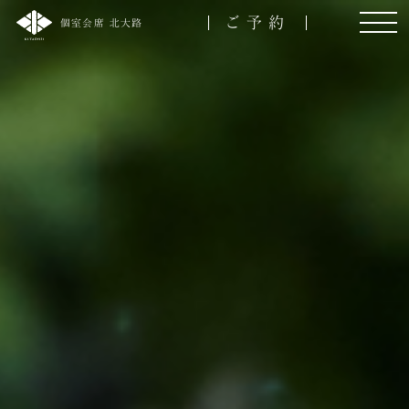
ご予約
個室会席 北大路
名様