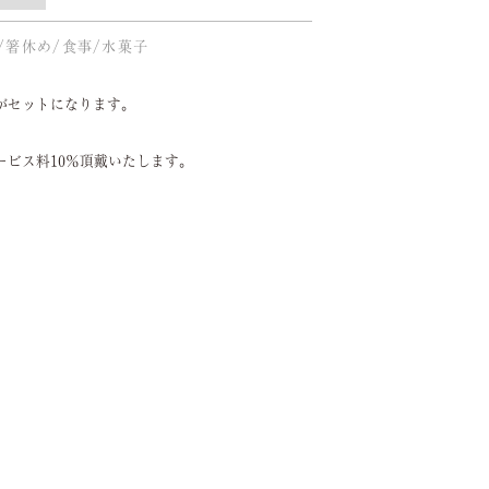
/箸休め/食事/水菓子
がセットになります。
。
ービス料10％頂戴いたします。