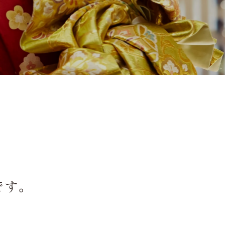
慶事/法事
Event
会議弁当
Bento Delivery
店舗一覧
Store
です。