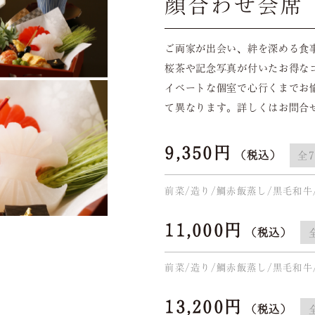
顔合わせ会席
ご両家が出会い、絆を深める食
桜茶や記念写真が付いたお得な
イベートな個室で心行くまでお
て異なります。詳しくはお問合
9,350円
（税込）
全
前菜/造り/鯛赤飯蒸し/黒毛和牛
11,000円
（税込）
前菜/造り/鯛赤飯蒸し/黒毛和牛
13,200円
（税込）