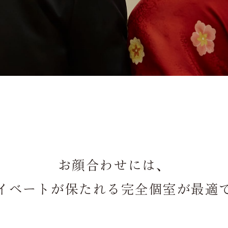
トップ
Top
ご接待/会食
Dinner
お顔合わせには、
ご宴会
Party
イベートが保たれる完全個室が最適
お顔合わせ
Introduction