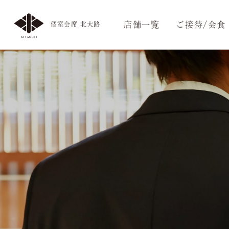
店舗一覧
ご接待/会食
個室会席 北大路