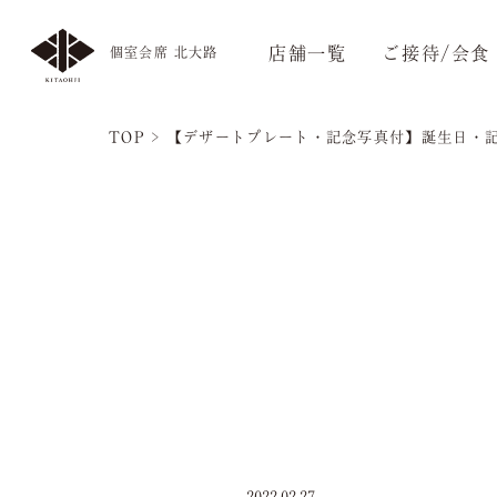
店舗一覧
ご接待/会食
個室会席 北大路
TOP
>
【デザートプレート・記念写真付】誕生日・
2022.02.27