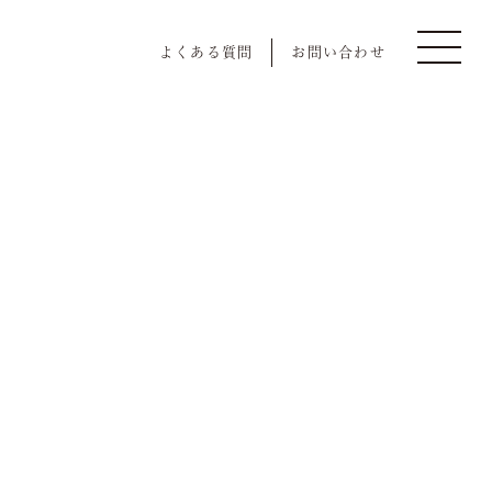
よくある質問
お問い合わせ
慶事/法事
Event
会議弁当
Bento Delivery
店舗一覧
Store