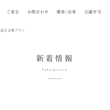
ご宴会
お顔合わせ
慶事/法事
会議弁当
記念日会席プラン
トップ
Top
新着情報
ご接待/会食
Information
Dinner
ご宴会
Party