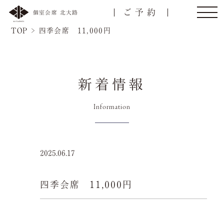
ご予約
個室会席 北大路
TOP
>
四季会席 11,000円
新着情報
トップ
ご接待/会食
Information
ご宴会
お顔合わせ
2025.06.17
慶事/法事
ご昼食
四季会席 11,000円
名様
会議弁当
店舗一覧