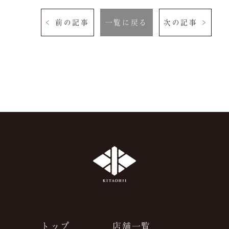
よくある質問
お問い合わせ
< 前の記事
一覧に戻る
次の記事 >
ご予約は当サイトが
最もお得です。
空室検索
クーポン
プライバシーポリシ
ー
よくある質問
サイトマップ
お問い合わせ
採用情報
トップ
店舗一覧