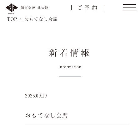
ご予約
個室会席 北大路
TOP
>
おもてなし会席
新着情報
トップ
ご接待/会食
Information
ご宴会
お顔合わせ
2025.09.19
慶事/法事
ご昼食
おもてなし会席
名様
会議弁当
店舗一覧