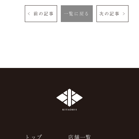
よくある質問
お問い合わせ
< 前の記事
一覧に戻る
次の記事 >
ご予約は当サイトが
最もお得です。
空室検索
クーポン
プライバシーポリシ
ー
よくある質問
サイトマップ
お問い合わせ
採用情報
トップ
店舗一覧