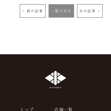
よくある質問
お問い合わせ
< 前の記事
一覧に戻る
次の記事 >
ご予約は当サイトが
最もお得です。
空室検索
クーポン
プライバシーポリシ
ー
よくある質問
サイトマップ
お問い合わせ
採用情報
トップ
店舗一覧