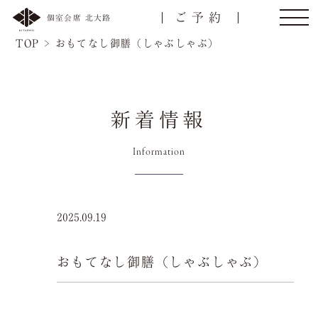
ご予約
個室会席 北大路
TOP
>
おもてなし御膳（しゃぶしゃぶ）
新着情報
トップ
ご接待/会食
Information
ご宴会
お顔合わせ
2025.09.19
慶事/法事
ご昼食
おもてなし御膳（しゃぶしゃぶ）
名様
会議弁当
店舗一覧