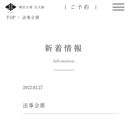
ご予約
個室会席 北大路
TOP
>
法事会席
新着情報
トップ
ご接待/会食
Information
ご宴会
お顔合わせ
2022.02.27
慶事/法事
ご昼食
法事会席
名様
会議弁当
店舗一覧