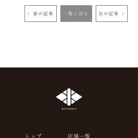
よくある質問
お問い合わせ
< 前の記事
一覧に戻る
次の記事 >
ご予約は当サイトが
最もお得です。
空室検索
クーポン
プライバシーポリシ
ー
よくある質問
サイトマップ
お問い合わせ
採用情報
トップ
店舗一覧