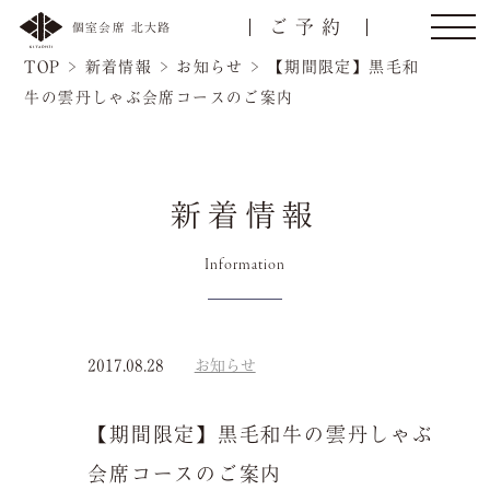
ご予約
個室会席 北大路
TOP
>
新着情報
>
お知らせ
>
【期間限定】黒毛和
牛の雲丹しゃぶ会席コースのご案内
新着情報
Information
トップ
ご接待/会食
2017.08.28
お知らせ
ご宴会
お顔合わせ
名様
【期間限定】黒毛和牛の雲丹しゃぶ
慶事/法事
ご昼食
会席コースのご案内