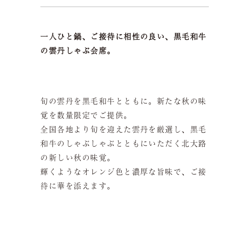
会議弁当
店舗一覧
一人ひと鍋、ご接待に相性の良い、黒毛和牛
ご予約は当サイトが
最もお得です。
の雲丹しゃぶ会席。
よくある質問
お問い合わせ
旬の雲丹を黒毛和牛とともに。新たな秋の味
覚を数量限定でご提供。
全国各地より旬を迎えた雲丹を厳選し、黒毛
空室検索
和牛のしゃぶしゃぶとともにいただく北大路
の新しい秋の味覚。
輝くようなオレンジ色と濃厚な旨味で、ご接
待に華を添えます。
クーポン
プライバシーポリシ
ー
よくある質問