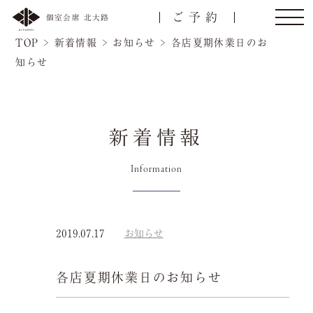
ご予約
個室会席 北大路
TOP
>
新着情報
>
お知らせ
>
各店夏期休業日のお
知らせ
新着情報
Information
トップ
ご接待/会食
2019.07.17
お知らせ
名様
各店夏期休業日のお知らせ
ご宴会
お顔合わせ