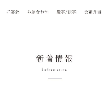
ご宴会
お顔合わせ
慶事/法事
会議弁当
内
新着情報
トップ
Information
Top
ご接待/会食
Dinner