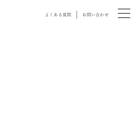
よくある質問
お問い合わせ
慶事/法事
Event
会議弁当
Bento Delivery