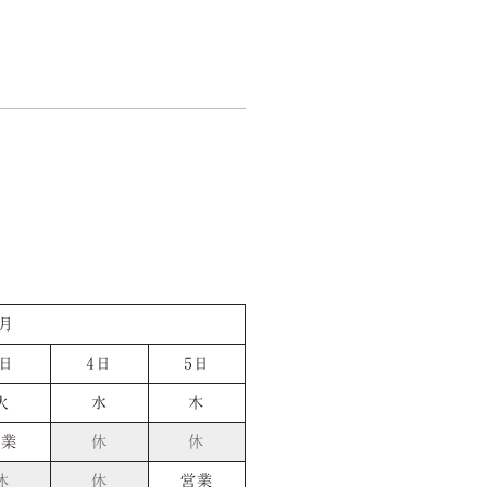
店舗一覧
Store
空室検索
1月
3日
4日
5日
火
水
木
営業
休
休
休
休
営業