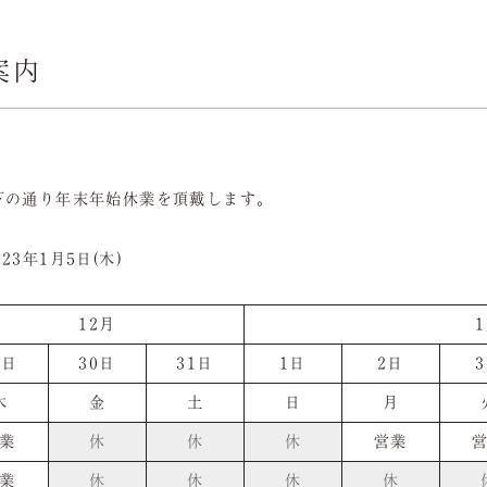
ご宴会
Party
案内
お顔合わせ
Introduction
下の通り年末年始休業を頂戴します。
23年1月5日(木)
12月
9日
30日
31日
1日
2日
木
金
土
日
月
業
休
休
休
営業
業
休
休
休
休