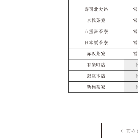
寿司北大路
営
京橋茶寮
営
八重洲茶寮
営
日本橋茶寮
営
赤坂茶寮
営
有楽町店
銀座本店
新橋茶寮
< 前