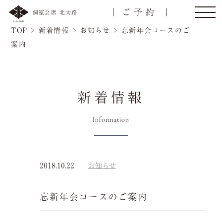
ご予約
個室会席 北大路
TOP
>
新着情報
>
お知らせ
>
忘新年会コースのご
案内
新着情報
Information
トップ
ご接待/会食
ご宴会
お顔合わせ
2018.10.22
お知らせ
名様
忘新年会コースのご案内
慶事/法事
ご昼食