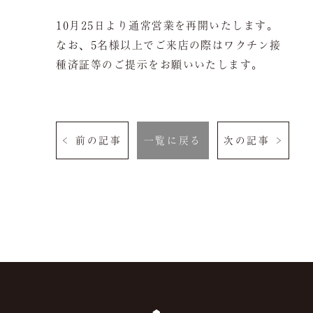
よくある質問
お問い合わせ
10月25日より通常営業を再開いたします。
なお、5名様以上でご来店の際はワクチン接
種済証等のご提示をお願いいたします。
ご予約は当サイトが
最もお得です。
空室検索
< 前の記事
一覧に戻る
次の記事 >
クーポン
プライバシーポリシ
ー
よくある質問
サイトマップ
お問い合わせ
採用情報