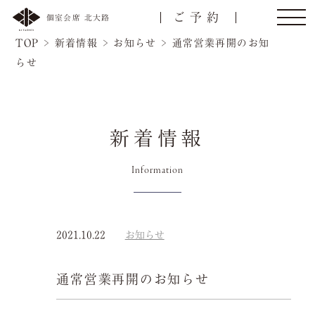
ご予約
個室会席 北大路
TOP
>
新着情報
>
お知らせ
>
通常営業再開のお知
らせ
トップ
ご接待/会食
新着情報
Information
ご宴会
お顔合わせ
慶事/法事
ご昼食
2021.10.22
お知らせ
名様
通常営業再開のお知らせ
会議弁当
店舗一覧