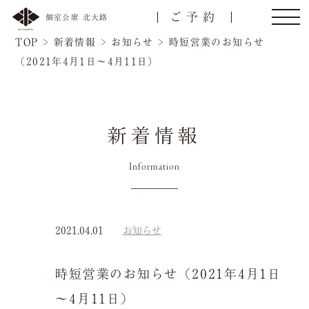
ご予約
個室会席 北大路
TOP
>
新着情報
>
お知らせ
>
時短営業のお知らせ
（2021年4月1日～4月11日）
新着情報
トップ
ご接待/会食
Information
ご宴会
お顔合わせ
2021.04.01
お知らせ
慶事/法事
ご昼食
名様
時短営業のお知らせ（2021年4月1日
会議弁当
店舗一覧
～4月11日）