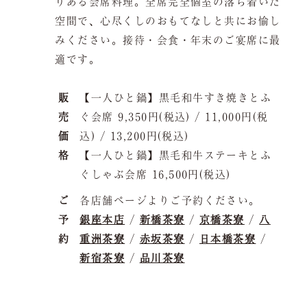
りある会席料理。全席完全個室の落ち着いた
お問い合わせ
空間で、心尽くしのおもてなしと共にお愉し
採用情報
みください。接待・会食・年末のご宴席に最
適です。
JP
EN
販
【一人ひと鍋】黒毛和牛すき焼きとふ
売
ぐ会席 9,350円(税込) / 11,000円(税
価
込) / 13,200円(税込)
格
【一人ひと鍋】黒毛和牛ステーキとふ
ぐしゃぶ会席 16,500円(税込)
ご
各店舗ページよりご予約ください。
予
銀座本店
/
新橋茶寮
/
京橋茶寮
/
八
約
重洲茶寮
/
赤坂茶寮
/
日本橋茶寮
/
新宿茶寮
/
品川茶寮