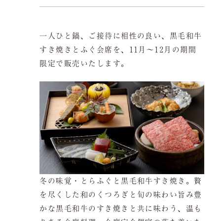
会議弁当
店舗一覧
一人ひと鍋、ご接待に相性の良い、黒毛和牛
ご予約は当サイトが
最もお得です。
すき焼きとふぐ会席を、11月〜12月の期間
よくある質問
お問い合わせ
限定で販売いたします。
空室検索
クーポン
プライバシーポリシ
冬の味覚・とらふぐと黒毛和牛すき焼き。贅
を尽くした和のくつろぎと旬の味わい旨み豊
ー
よくある質問
かな黒毛和牛のすき焼きと共に味わう、温も
サイトマップ