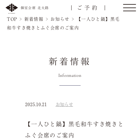
ご予約
個室会席 北大路
TOP
>
新着情報
>
お知らせ
>
【一人ひと鍋】黒毛
和牛すき焼きとふぐ会席のご案内
新着情報
Information
トップ
ご接待/会食
ご宴会
お顔合わせ
2025.10.21
お知らせ
名様
【一人ひと鍋】黒毛和牛すき焼きと
慶事/法事
ご昼食
ふぐ会席のご案内