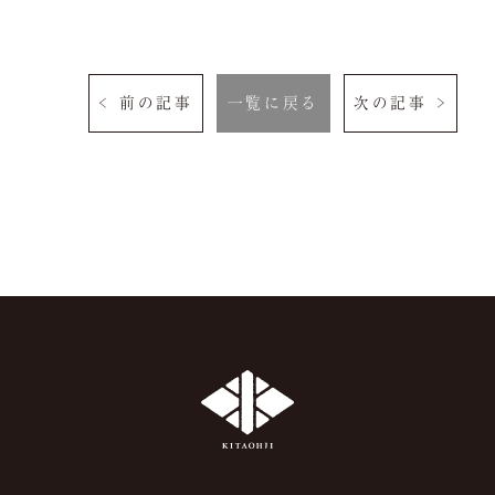
< 前の記事
一覧に戻る
次の記事 >