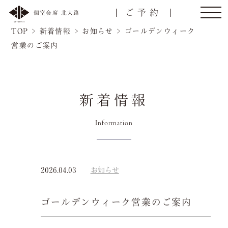
ご予約
個室会席 北大路
TOP
>
新着情報
>
お知らせ
>
ゴールデンウィーク
営業のご案内
新着情報
Information
トップ
ご接待/会食
2026.04.03
お知らせ
名様
ご宴会
お顔合わせ
ゴールデンウィーク営業のご案内