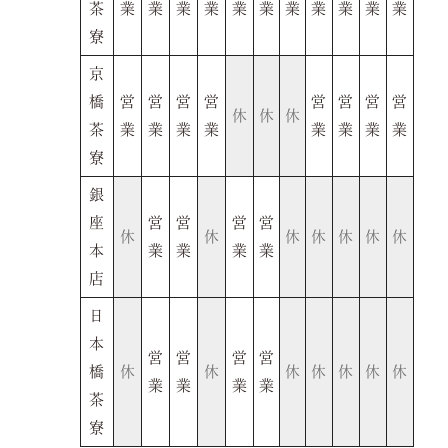
茶
業
業
業
業
業
業
業
業
業
業
業
寮
京
橋
営
営
営
営
営
営
営
営
休
休
休
茶
業
業
業
業
業
業
業
業
寮
銀
座
営
営
営
営
休
休
休
休
休
休
休
本
業
業
業
業
店
日
本
営
営
営
営
橋
休
休
休
休
休
休
休
業
業
業
業
茶
寮