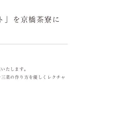
会議弁当
ント」を京橋茶寮に
Bento Delivery
店舗一覧
Store
催いたします。
汁三菜の作り方を優しくレクチャ
空室検索