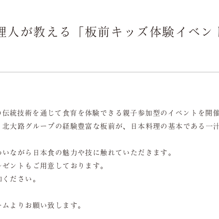
ご接待/会食
料理人が教える「板前キッズ体験イベ
Dinner
ご宴会
Party
お顔合わせ
本料理の伝統技術を通じて食育を体験できる親子参加型のイベントを開
Introduction
、北大路グループの経験豊富な板前が、日本料理の基本である一
わいながら日本食の魅力や技に触れていただきます。
レゼントもご用意しております。
加ください。
ームよりお願い致します。