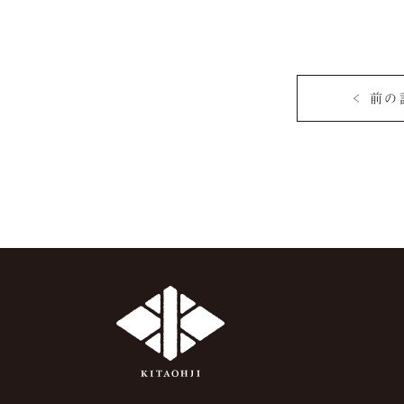
< 前
名様