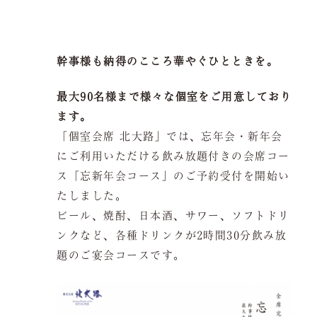
会議弁当
店舗一覧
幹事様も納得のこころ華やぐひとときを。
ご予約は当サイトが
最もお得です。
よくある質問
お問い合わせ
最大90名様まで様々な個室をご用意しており
ます。
「個室会席 北大路」では、忘年会・新年会
にご利用いただける飲み放題付きの会席コー
ス「忘新年会コース」のご予約受付を開始い
空室検索
たしました。
ビール、焼酎、日本酒、サワー、ソフトドリ
ンクなど、各種ドリンクが2時間30分飲み放
題のご宴会コースです。
クーポン
プライバシーポリシ
ー
よくある質問