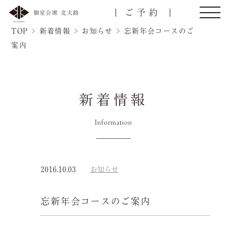
ご予約
個室会席 北大路
TOP
>
新着情報
>
お知らせ
>
忘新年会コースのご
案内
新着情報
Information
トップ
ご接待/会食
2016.10.03
お知らせ
ご宴会
お顔合わせ
名様
忘新年会コースのご案内
慶事/法事
ご昼食