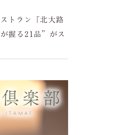
会議弁当
レストラン「北大路
Bento Delivery
人が握る21品”がス
店舗一覧
Store
空室検索