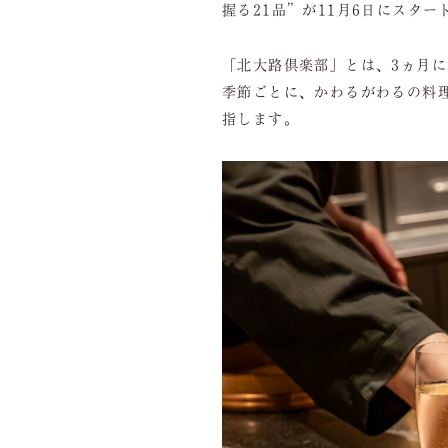
握る21品”が11月6日にスタ
「北大路倶楽部」とは、3ヵ月
季節ごとに、かわるがわるの料
指します。