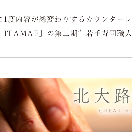
ご接待/会食
に1度内容が総変わりするカウンター
Dinner
VE ITAMAE」の第二期”若手寿司職
ご宴会
Party
お顔合わせ
Introduction