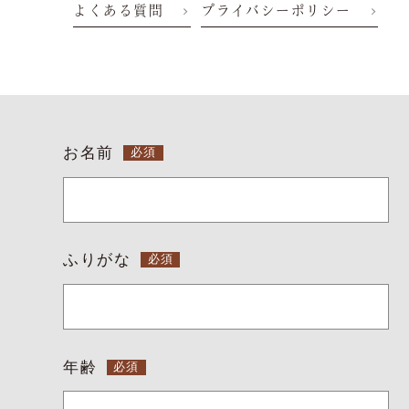
慶事/法事
ご昼食
よくある質問
プライバシーポリシー
会議弁当
店舗一覧
ご予約は当サイトが
最もお得です。
よくある質問
お問い合わせ
お名前
ふりがな
空室検索
年齢
クーポン
プライバシーポリシ
ー