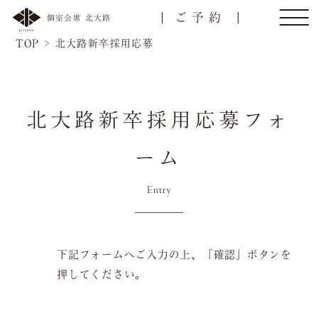
ご予約
個室会席 北大路
TOP
>
北大路新卒採用応募
北大路新卒採用応募フォ
ーム
Entry
トップ
ご接待/会食
下記フォームへご入力の上、「確認」ボタンを
名様
ご宴会
お顔合わせ
押してください。