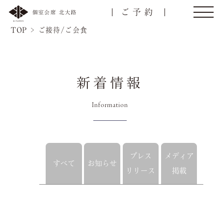
ご予約
個室会席 北大路
TOP
>
ご接待/ご会食
新着情報
トップ
ご接待/会食
Information
ご宴会
お顔合わせ
プレス
メディア
すべて
お知らせ
リリース
掲載
慶事/法事
ご昼食
名様
会議弁当
店舗一覧